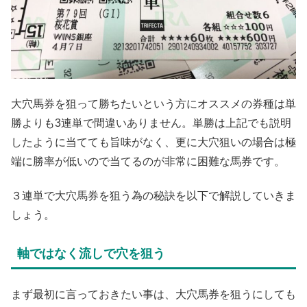
大穴馬券を狙って勝ちたいという方にオススメの券種は単
勝よりも3連単で間違いありません。単勝は上記でも説明
したように当てても旨味がなく、更に大穴狙いの場合は極
端に勝率が低いので当てるのが非常に困難な馬券です。
３連単で大穴馬券を狙う為の秘訣を以下で解説していきま
しょう。
軸ではなく流しで穴を狙う
まず最初に言っておきたい事は、大穴馬券を狙うにしても