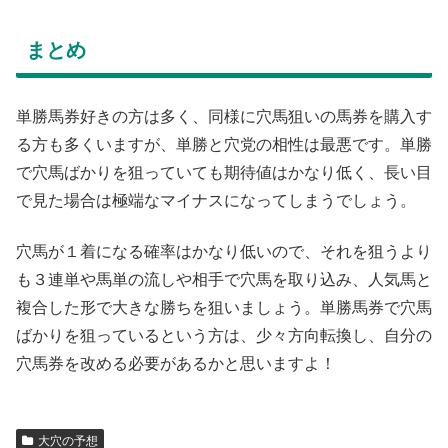
まとめ
単勝馬券好きの方は多く、同様に穴馬狙いの馬券を購入す
る方も多くいますが、単勝と穴党の相性は最悪です。単勝
で穴馬ばかりを狙っていても期待値はかなり低く、長い目
で見た場合は極端なマイナスになってしまうでしょう。
穴馬が１着になる確率はかなり低いので、それを狙うより
も３連単や馬単の流しや相手で穴馬を取り込み、人気馬と
複合した形で大きな勝ちを狙いましょう。単勝馬券で穴馬
ばかりを狙っているという方は、少々方向転換し、自分の
穴馬券を改める必要があるかと思いますよ！
大穴の予想