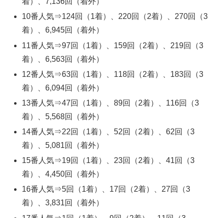
着）、7,136回（着外）
10番人気⇒124回（1着）、220回（2着）、270回（3
着）、6,945回（着外）
11番人気⇒97回（1着）、159回（2着）、219回（3
着）、6,563回（着外）
12番人気⇒63回（1着）、118回（2着）、183回（3
着）、6,094回（着外）
13番人気⇒47回（1着）、89回（2着）、116回（3
着）、5,568回（着外）
14番人気⇒22回（1着）、52回（2着）、62回（3
着）、5,081回（着外）
15番人気⇒19回（1着）、23回（2着）、41回（3
着）、4,450回（着外）
16番人気⇒5回（1着）、17回（2着）、27回（3
着）、3,831回（着外）