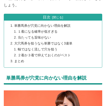
しょう。
目次
単勝馬券が穴党に向かない理由を解説
１着になる確率が低すぎる
当たっても旨味がない
大穴馬券を狙うなら単勝ではなく3連単
軸ではなく流しで穴を狙う
２着か３着で抑えておくのがベスト
まとめ
単勝馬券が穴党に向かない理由を解説