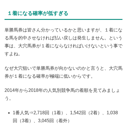
１着になる確率が低すぎる
単勝馬券は皆さん分かっているかと思いますが、１着にな
る馬を的中させなければ払い戻しは発生しません。という
事は、大穴馬券が１着にならなければいけないという事で
すよね。
なぜ大穴狙いで単勝馬券が向かないのかと言うと、大穴馬
券が１着になる確率が極端に低いからです。
2014年から2018年の人気別競争馬の着順を見てみましょ
う。
1番人気⇒2,718回（1着）、1,542回（2着）、1,038
回（3着）、3,045回（着外）