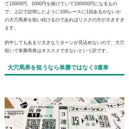
て10000円、1000円を賭けていて100000円になるもの
で、上記で説明したように100レースに1回あるかないか
の大穴馬券を狙い続けるのであればリスクの方が大きすぎ
ます。
的中してもあまり大きなリターンが見込めないので、大穴
狙いで単勝馬券はオススメできないという訳です。
大穴馬券を狙うなら単勝ではなく3連単