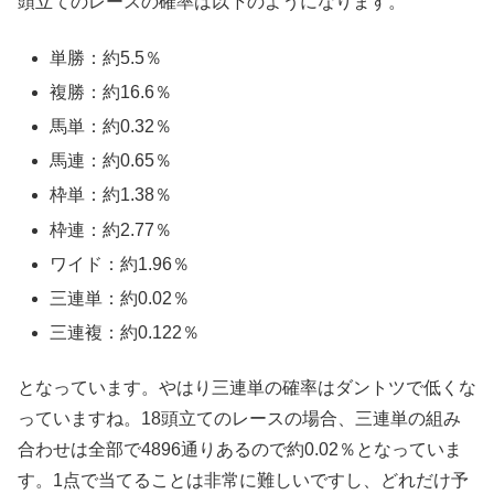
頭立てのレースの確率は以下のようになります。
単勝：約5.5％
複勝：約16.6％
馬単：約0.32％
馬連：約0.65％
枠単：約1.38％
枠連：約2.77％
ワイド：約1.96％
三連単：約0.02％
三連複：約0.122％
となっています。やはり三連単の確率はダントツで低くな
っていますね。18頭立てのレースの場合、三連単の組み
合わせは全部で4896通りあるので約0.02％となっていま
す。1点で当てることは非常に難しいですし、どれだけ予