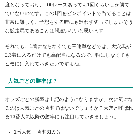
度となっており、100レースあっても1回くらいしか勝て
ていないのです。この1回をピンポイントで当てることは
非常に難しく、予想をする時にも迷わず切ってしまいそう
な競走馬であることは間違いないと思います。
それでも、1着にならなくても三連単などでは、大穴馬が
2,3着に入るだけでも高配当になるので、軸にしなくても
ヒモには入れておきたいですよね。
人気ごとの勝率は？
オッズごとの勝率は上記のようになりますが、次に気にな
るのは人気ごとの勝率ではないでしょうか？大穴と呼ばれ
る13番人気以降の勝率にも注目していきましょう。
1番人気：勝率31.9％