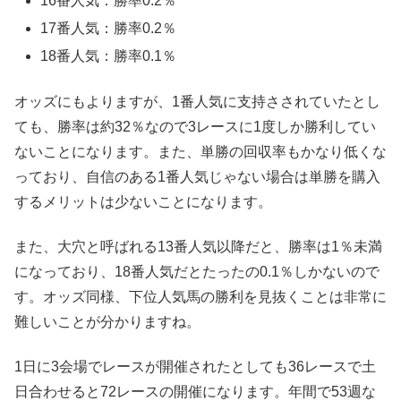
16番人気：勝率0.2％
17番人気：勝率0.2％
18番人気：勝率0.1％
オッズにもよりますが、1番人気に支持さされていたとし
ても、勝率は約32％なので3レースに1度しか勝利してい
ないことになります。また、単勝の回収率もかなり低くな
っており、自信のある1番人気じゃない場合は単勝を購入
するメリットは少ないことになります。
また、大穴と呼ばれる13番人気以降だと、勝率は1％未満
になっており、18番人気だとたったの0.1％しかないので
す。オッズ同様、下位人気馬の勝利を見抜くことは非常に
難しいことが分かりますね。
1日に3会場でレースが開催されたとしても36レースで土
日合わせると72レースの開催になります。年間で53週な