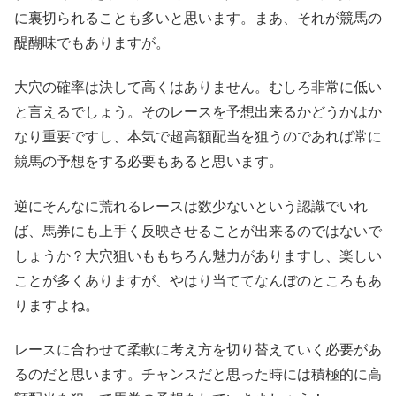
に裏切られることも多いと思います。まあ、それが競馬の
醍醐味でもありますが。
大穴の確率は決して高くはありません。むしろ非常に低い
と言えるでしょう。そのレースを予想出来るかどうかはか
なり重要ですし、本気で超高額配当を狙うのであれば常に
競馬の予想をする必要もあると思います。
逆にそんなに荒れるレースは数少ないという認識でいれ
ば、馬券にも上手く反映させることが出来るのではないで
しょうか？大穴狙いももちろん魅力がありますし、楽しい
ことが多くありますが、やはり当ててなんぼのところもあ
りますよね。
レースに合わせて柔軟に考え方を切り替えていく必要があ
るのだと思います。チャンスだと思った時には積極的に高