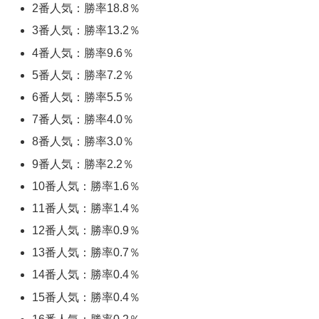
2番人気：勝率18.8％
3番人気：勝率13.2％
4番人気：勝率9.6％
5番人気：勝率7.2％
6番人気：勝率5.5％
7番人気：勝率4.0％
8番人気：勝率3.0％
9番人気：勝率2.2％
10番人気：勝率1.6％
11番人気：勝率1.4％
12番人気：勝率0.9％
13番人気：勝率0.7％
14番人気：勝率0.4％
15番人気：勝率0.4％