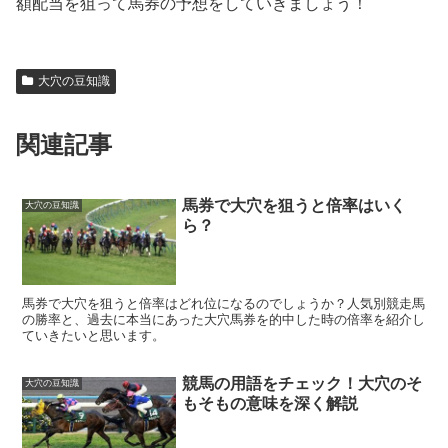
額配当を狙って馬券の予想をしていきましょう！
大穴の豆知識
関連記事
馬券で大穴を狙うと倍率はいく
大穴の豆知識
ら？
馬券で大穴を狙うと倍率はどれ位になるのでしょうか？人気別競走馬
の勝率と、過去に本当にあった大穴馬券を的中した時の倍率を紹介し
ていきたいと思います。
競馬の用語をチェック！大穴のそ
大穴の豆知識
もそもの意味を深く解説