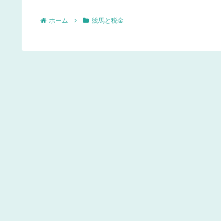
ホーム
競馬と税金