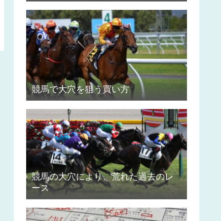
競馬で大穴を狙う買い方
競馬の大穴により、荒れた過去のレ
ース